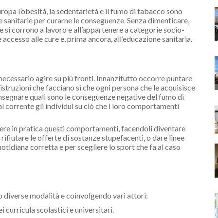
uropa l’obesità, la sedentarietà e il fumo di tabacco sono
e sanitarie per curarne le conseguenze. Senza dimenticare,
e si corrono a lavoro e all’appartenere a categorie socio-
accesso alle cure e, prima ancora, all’educazione sanitaria.
è necessario agire su più fronti. Innanzitutto occorre puntare
struzioni che facciano sì che ogni persona che le acquisisce
nsegnare quali sono le conseguenze negative del fumo di
l corrente gli individui su ciò che i loro comportamenti
ere in pratica questi comportamenti, facendoli diventare
 rifiutare le offerte di sostanze stupefacenti, o dare linee
tidiana corretta e per scegliere lo sport che fa al caso
o diverse modalità e coinvolgendo vari attori:
i curricula scolastici e universitari.