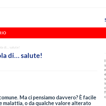
RIO
la di… salute!
la di… salute!
I
s
n
e
s
s
c
f
c
e comune. Ma ci pensiamo davvero? È facile
 malattia, o da qualche valore alterato