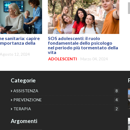
 sanitaria: capire
SOS adolescenti: il ruolo
’importanza della
fondamentale dello psicologo
nel periodo più tormentato della
vita
Agosto 12, 2024
ADOLESCENTI
-
Marzo 04, 2024
Categorie
P
ASSISTENZA
8
PREVENZIONE
4
TERAPIA
2
Argomenti