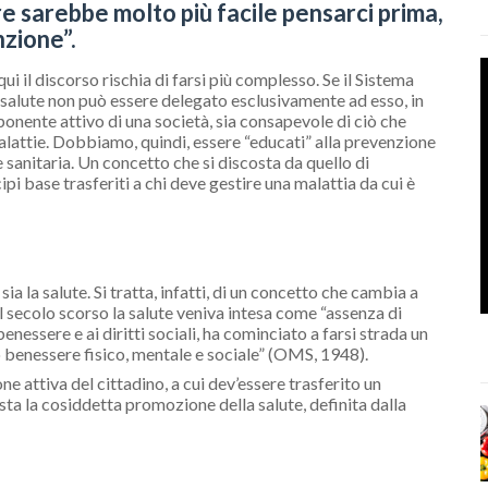
ure sarebbe molto più facile pensarci prima,
nzione”.
i il discorso rischia di farsi più complesso. Se il Sistema
i salute non può essere delegato esclusivamente ad esso, in
onente attivo di una società, sia consapevole di ciò che
 malattie. Dobbiamo, quindi, essere “educati” alla prevenzione
sanitaria. Un concetto che si discosta da quello di
pi base trasferiti a chi deve gestire una malattia da cui è
ia la salute. Si tratta, infatti, di un concetto che cambia a
el secolo scorso la salute veniva intesa come “assenza di
enessere e ai diritti sociali, ha cominciato a farsi strada un
 benessere fisico, mentale e sociale” (OMS, 1948).
ne attiva del cittadino, a cui dev’essere trasferito un
sta la cosiddetta promozione della salute, definita dalla