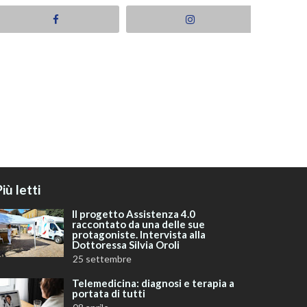
iù letti
Il progetto Assistenza 4.0
raccontato da una delle sue
protagoniste. Intervista alla
Dottoressa Silvia Oroli
25 settembre
Telemedicina: diagnosi e terapia a
portata di tutti