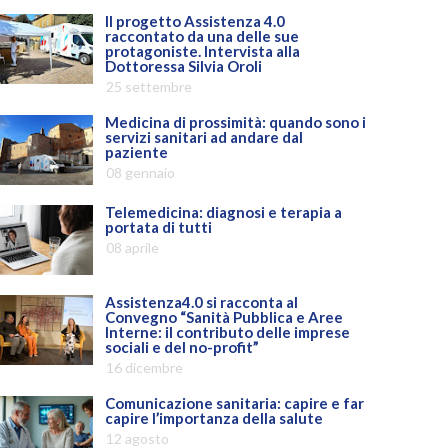
Il progetto Assistenza 4.0
raccontato da una delle sue
protagoniste. Intervista alla
Dottoressa Silvia Oroli
25 settembre
Medicina di prossimità: quando sono i
servizi sanitari ad andare dal
paziente
08 gennaio
Telemedicina: diagnosi e terapia a
portata di tutti
08 aprile
Assistenza4.0 si racconta al
Convegno “Sanità Pubblica e Aree
Interne: il contributo delle imprese
sociali e del no-profit”
16 dicembre
Comunicazione sanitaria: capire e far
capire l’importanza della salute
12 agosto