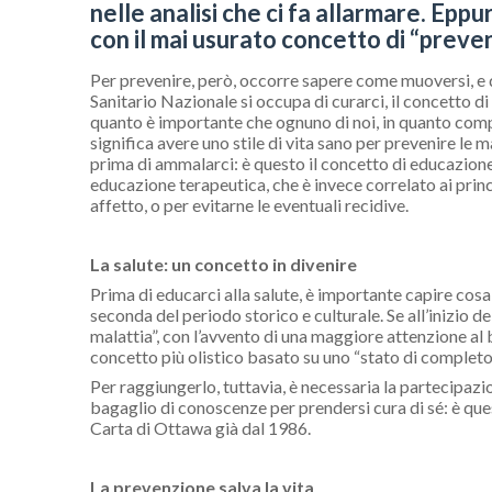
nelle analisi che ci fa allarmare. Epp
con il mai usurato concetto di “preve
Per prevenire, però, occorre sapere come muoversi, e qu
Sanitario Nazionale si occupa di curarci, il concetto d
quanto è importante che ognuno di noi, in quanto comp
significa avere uno stile di vita sano per prevenire le
prima di ammalarci: è questo il concetto di educazione 
educazione terapeutica, che è invece correlato ai princi
affetto, o per evitarne le eventuali recidive.
La salute: un concetto in divenire
Prima di educarci alla salute, è importante capire cosa s
seconda del periodo storico e culturale. Se all’inizio d
malattia”, con l’avvento di una maggiore attenzione al b
concetto più olistico basato su uno “stato di completo
Per raggiungerlo, tuttavia, è necessaria la partecipazio
bagaglio di conoscenze per prendersi cura di sé: è que
Carta di Ottawa già dal 1986.
La prevenzione salva la vita