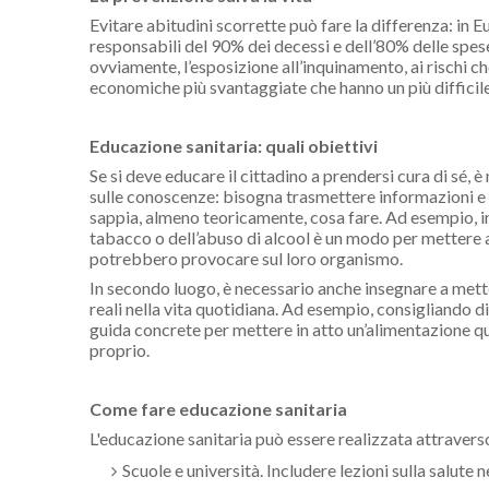
Evitare abitudini scorrette può fare la differenza: in E
responsabili del 90% dei decessi e dell’80% delle spes
ovviamente, l’esposizione all’inquinamento, ai rischi ch
economiche più svantaggiate che hanno un più difficile 
Educazione sanitaria: quali obiettivi
Se si deve educare il cittadino a prendersi cura di sé, 
sulle conoscenze: bisogna trasmettere informazioni e i
sappia, almeno teoricamente, cosa fare. Ad esempio, i
tabacco o dell’abuso di alcool è un modo per mettere a
potrebbero provocare sul loro organismo.
In secondo luogo, è necessario anche insegnare a mett
reali nella vita quotidiana. Ad esempio, consigliando di
guida concrete per mettere in atto un’alimentazione quo
proprio.
Come fare educazione sanitaria
L'educazione sanitaria può essere realizzata attravers
Scuole e università. Includere lezioni sulla salute ne