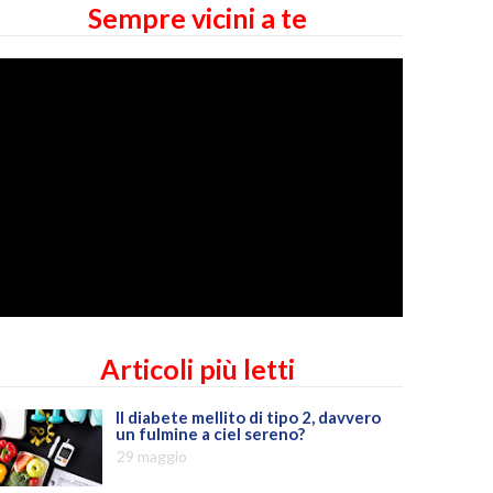
Sempre vicini a te
Articoli più letti
Il diabete mellito di tipo 2, davvero
un fulmine a ciel sereno?
29 maggio