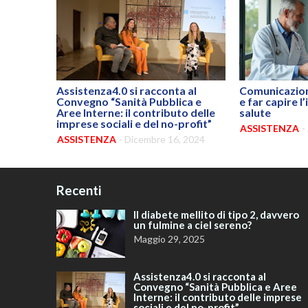
Assistenza4.0 si racconta al
Comunicazione
Convegno “Sanità Pubblica e
e far capire l
Aree Interne: il contributo delle
salute
imprese sociali e del no-profit”
ASSISTENZA
-
ASSISTENZA
-
Dicembre 16, 2024
Recenti
Il diabete mellito di tipo 2, davvero
un fulmine a ciel sereno?
Maggio 29, 2025
Assistenza4.0 si racconta al
Convegno “Sanità Pubblica e Aree
Interne: il contributo delle imprese
sociali e del no-profit”