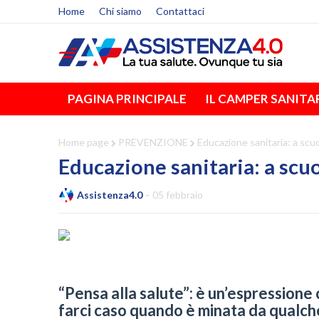
Home
Chi siamo
Contattaci
PAGINA PRINCIPALE
IL CAMPER SANITA
Home page
PREVENZIONE
Educazione sanitaria: a scuo
Educazione sanitaria: a scuo
Assistenza4.0
05 febbraio
“Pensa alla salute”: è un’espression
farci caso quando è minata da qualche