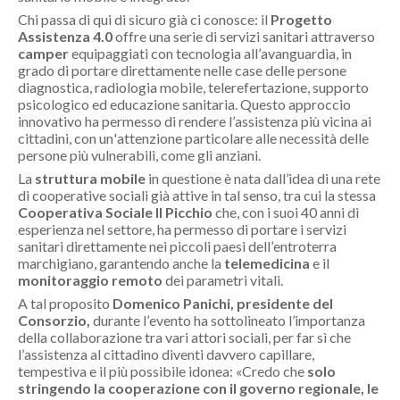
Chi passa di qui di sicuro già ci conosce: il
Progetto
Assistenza 4.0
offre una serie di servizi sanitari attraverso
camper
equipaggiati con tecnologia all’avanguardia, in
grado di portare direttamente nelle case delle persone
diagnostica, radiologia mobile, telerefertazione, supporto
psicologico ed educazione sanitaria. Questo approccio
innovativo ha permesso di rendere l’assistenza più vicina ai
cittadini, con un'attenzione particolare alle necessità delle
persone più vulnerabili, come gli anziani.
La
struttura mobile
in questione è nata dall’idea di una rete
di cooperative sociali già attive in tal senso, tra cui la stessa
Cooperativa Sociale Il Picchio
che, con i suoi 40 anni di
esperienza nel settore, ha permesso di portare i servizi
sanitari direttamente nei piccoli paesi dell’entroterra
marchigiano, garantendo anche la
telemedicina
e il
monitoraggio remoto
dei parametri vitali.
A tal proposito
Domenico Panichi, presidente del
Consorzio,
durante l’evento ha sottolineato l’importanza
della collaborazione tra vari attori sociali, per far sì che
l’assistenza al cittadino diventi davvero capillare,
tempestiva e il più possibile idonea: «
Credo che
solo
stringendo la cooperazione con il governo regionale, le