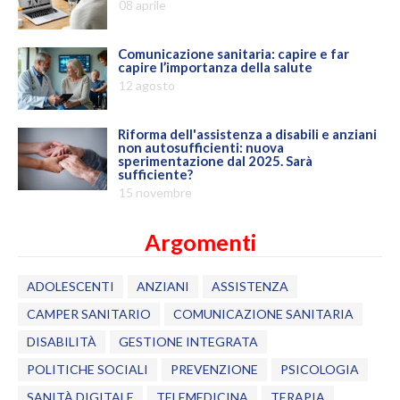
08 aprile
Comunicazione sanitaria: capire e far
capire l’importanza della salute
12 agosto
Riforma dell'assistenza a disabili e anziani
non autosufficienti: nuova
sperimentazione dal 2025. Sarà
sufficiente?
15 novembre
Argomenti
ADOLESCENTI
ANZIANI
ASSISTENZA
CAMPER SANITARIO
COMUNICAZIONE SANITARIA
DISABILITÀ
GESTIONE INTEGRATA
POLITICHE SOCIALI
PREVENZIONE
PSICOLOGIA
SANITÀ DIGITALE
TELEMEDICINA
TERAPIA