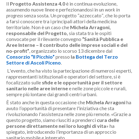
Il
Progetto Assistenza 4.0
è in continua evoluzione,
assumendo nuove linee e perfezionandosi in un
work in
progress
senza sosta. Un progetto “azzeccato”, che lo porta
a farsi conoscere tra i principali attori della medicina
territoriale. Non è un caso che
Michela Arragoni,
responsabile del Progetto,
sia stata tra le ospiti
convocate per il rilevante convegno
“Sanità Pubblica e
Aree Interne – Il contributo delle imprese sociali e del
no-profit”
, organizzato lo scorso 13 dicembre dal
Consorzio “Il Picchio”
presso
la
Bottega del Terzo
Settore di Ascoli Piceno
.
L'evento, che ha visto la partecipazione di numerosi esperti,
rappresentanti istituzionali e operatori del settore, si è
focalizzato sulle
sfide e le opportunità per il settore
sanitario nelle aree interne
e nelle zone piccole e rurali,
sempre più lontane dai grandi centri urbani.
È stato anche in questa occasione che
Michela Arragoni
ha
avuto l’opportunità di presentare l'iniziativa che sta
rivoluzionando l'assistenza nelle zone più remote. «Grazie a
questo progetto, siamo riusciti a prenderci
cura delle
persone direttamente nei loro luoghi di vita
» ha
spiegato, introducendo l’importanza di un approccio
sanitario mobile e integrato.