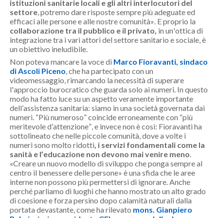
istituzioni sanitarie locali e gli altri interlocutori del
settore
, potremo dare risposte sempre più adeguate ed
efficaci alle persone e alle nostre comunità
». E proprio la
collaborazione tra il pubblico e il privato,
in un'ottica di
integrazione tra i vari attori del settore sanitario e sociale, è
un obiettivo ineludibile.
Non poteva mancare la voce di
Marco Fioravanti, sindaco
di Ascoli Piceno
, che ha partecipato con un
videomessaggio, rimarcando la necessità di superare
l'approccio burocratico che guarda solo ai numeri. In questo
modo ha fatto luce su un aspetto veramente importante
dell’assistenza sanitaria: siamo in una società governata dai
numeri. “Più numeroso” coincide erroneamente con “più
meritevole d’attenzione”, e invece non è così: Fioravanti ha
sottolineato che nelle piccole comunità, dove a volte i
numeri sono molto ridotti
, i servizi fondamentali come la
sanità e l’educazione non devono mai venire meno
.
«Creare un nuovo modello di sviluppo che ponga sempre al
centro il benessere delle persone» è una sfida che le aree
interne non possono più permettersi di ignorare. Anche
perché parliamo di luoghi che hanno mostrato un alto grado
di coesione e forza persino dopo calamità naturali dalla
portata devastante, come ha rilevato
mons. Gianpiero