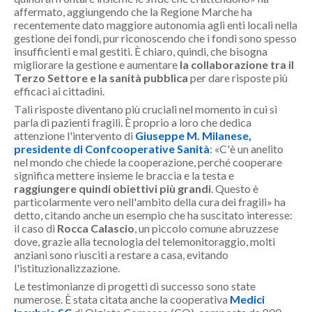
affermato, aggiungendo che la Regione Marche ha
recentemente dato maggiore autonomia agli enti locali nella
gestione dei fondi, pur riconoscendo che i fondi sono spesso
insufficienti e mal gestiti. È chiaro, quindi, che bisogna
migliorare la gestione e aumentare
la collaborazione tra il
Terzo Settore
e la sanità pubblica
per dare risposte più
efficaci ai cittadini.
Tali risposte diventano più cruciali nel momento in cui si
parla di pazienti fragili. È proprio a loro che dedica
attenzione l'intervento di
Giuseppe M. Milanese,
presidente di Confcooperative Sanità
: «
C'è un anelito
nel mondo che chiede la cooperazione, perché cooperare
significa mettere insieme le braccia e la testa e
raggiungere quindi obiettivi più grandi
. Questo è
particolarmente vero nell'ambito della cura dei fragili
» ha
detto, citando anche un esempio che ha suscitato interesse:
il caso di
Rocca Calascio
, un piccolo comune abruzzese
dove, grazie alla tecnologia del telemonitoraggio, molti
anziani sono riusciti a restare a casa, evitando
l'istituzionalizzazione.
Le testimonianze di progetti di successo sono state
numerose. È stata citata anche la cooperativa
Medici