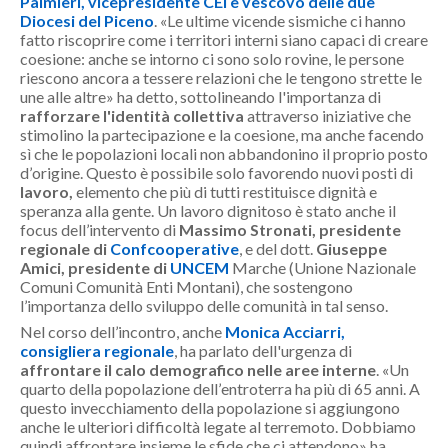
Palmieri, vicepresidente CEI e vescovo delle due
Diocesi del Piceno
. «
Le ultime vicende sismiche ci hanno
fatto riscoprire come i territori interni siano capaci di creare
coesione: anche se intorno ci sono solo rovine, le persone
riescono ancora a tessere relazioni che le tengono strette le
une alle altre
» ha detto, sottolineando l'importanza di
rafforzare l'identità collettiva
attraverso iniziative che
stimolino la partecipazione e la coesione, ma anche facendo
sì che le popolazioni locali non abbandonino il proprio posto
d’origine. Questo è possibile solo favorendo nuovi posti di
lavoro,
elemento che più di tutti restituisce dignità e
speranza alla gente. Un lavoro dignitoso è stato anche il
focus dell’intervento di
Massimo Stronati, presidente
regionale di
Confcooperative
, e del dott.
Giuseppe
Amici, presidente di
UNCEM
Marche (Unione Nazionale
Comuni Comunità Enti Montani), che sostengono
l’importanza dello sviluppo delle comunità in tal senso.
Nel corso dell’incontro, anche
Monica Acciarri,
consigliera regionale
, ha parlato dell'urgenza di
affrontare il calo demografico nelle aree interne
. «Un
quarto della popolazione dell’entroterra ha più di 65 anni. A
questo invecchiamento della popolazione si aggiungono
anche le ulteriori difficoltà legate al terremoto. Dobbiamo
quindi affrontare insieme le sfide che ci attendono» ha