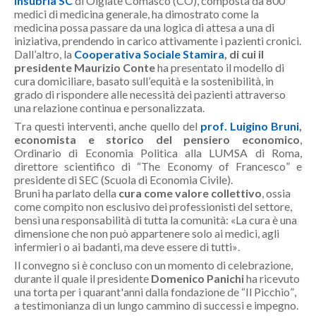
Insubria SC
di Olgiate Comasco (CO), composta da 800
medici di medicina generale, ha dimostrato come la
medicina possa passare da una logica di attesa a una di
iniziativa, prendendo in carico attivamente i pazienti cronici.
Dall’altro, la
Cooperativa Sociale Stamira
, di cui il
presidente Maurizio Conte
ha presentato il modello di
cura domiciliare, basato sull’equità e la sostenibilità, in
grado di rispondere alle necessità dei pazienti attraverso
una relazione continua e personalizzata.
Tra questi interventi, anche quello del
prof. Luigino Bruni
,
economista e storico del pensiero economico
,
Ordinario di Economia Politica alla LUMSA di Roma,
direttore scientifico di “The Economy of Francesco” e
presidente di SEC (Scuola di Economia Civile).
Bruni ha parlato della
cura come valore collettivo
, ossia
come compito non esclusivo dei professionisti del settore,
bensì una responsabilità di tutta la comunità: «
La cura è una
dimensione che non può appartenere solo ai medici, agli
infermieri o ai badanti, ma deve essere di tutti
».
Il convegno si è concluso con un momento di celebrazione,
durante il quale il presidente
Domenico Panichi
ha ricevuto
una torta per i quarant'anni dalla fondazione de “Il Picchio”,
a testimonianza di un lungo cammino di successi e impegno.